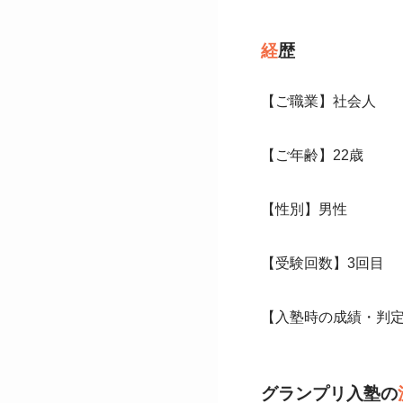
経
歴
【ご職業】社会人
【ご年齢】22歳
【性別】男性
【受験回数】3回目
【入塾時の成績・判定
グランプリ入塾の