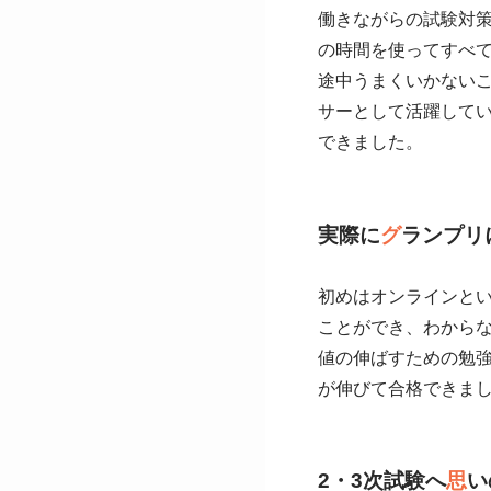
働きながらの試験対
の時間を使ってすべ
途中うまくいかない
サーとして活躍して
できました。
実際に
グ
ランプリ
初めはオンラインと
ことができ、わから
値の伸ばすための勉
が伸びて合格できま
2・3次試験へ
思
い