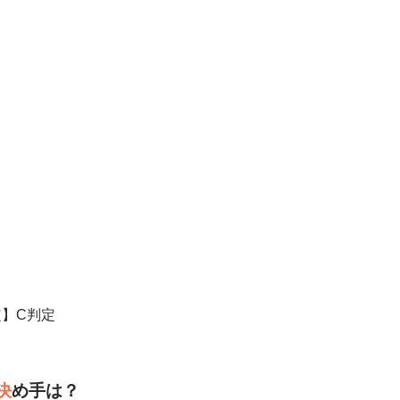
】C判定
決
め手は？