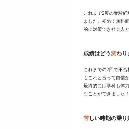
これまで2度の受験経
ました。初めて無料
的に対策でき社会人
成績はどう
変
わり
これまでの2回で不
もこれと言って自信
最終的には学科も体
むことができました
苦
しい時期の乗り